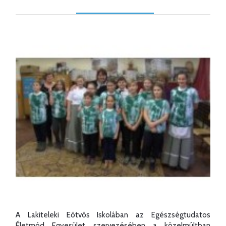
A Lakiteleki Eötvös Iskolában az Egészségtudatos
Életmód Egyesület szervezésében a közelmúltban