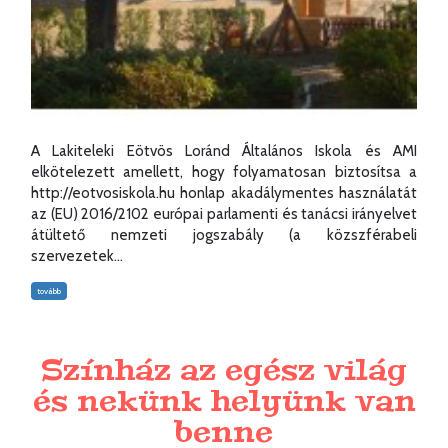
A Lakiteleki Eötvös Loránd Általános Iskola és AMI
elkötelezett amellett, hogy folyamatosan biztosítsa a
http://eotvosiskola.hu honlap akadálymentes használatát
az (EU) 2016/2102 európai parlamenti és tanácsi irányelvet
átültető nemzeti jogszabály (a közszférabeli
szervezetek...
tovább
Színház az egész világ
és nekünk helyünk van
benne