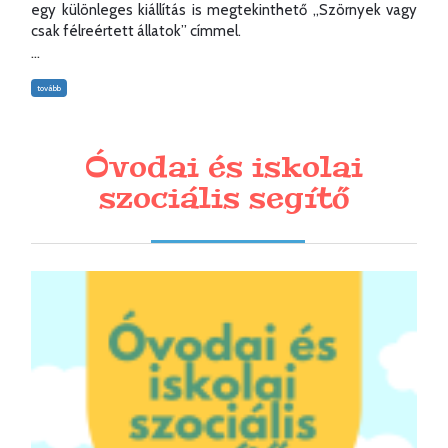
egy különleges kiállítás is megtekinthető „Szörnyek vagy
csak félreértett állatok” címmel.
...
tovább
Óvodai és iskolai
szociális segítő