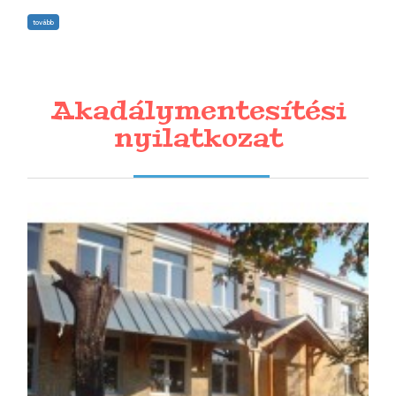
tovább
Akadálymentesítési
nyilatkozat