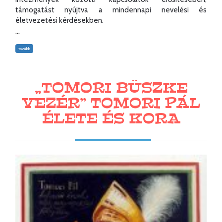
támogatást nyújtva a mindennapi nevelési és
életvezetési kérdésekben.
...
tovább
„TOMORI BÜSZKE
VEZÉR” TOMORI PÁL
ÉLETE ÉS KORA