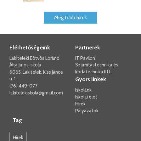
Még több hírek
Elérhetőségeink
Partnerek
Lakiteleki Eötvös Loránd
IT Pavilon
Általános Iskola
Számítástechnika és
Irodatechnika Kft.
6065, Lakitelek, Kiss János
u. 1.
Gyors linkek
(76) 449-077
Iskolánk
lakitelekiskola@gmail.com
Iskolai élet
Hírek
Pályázatok
Tag
Hírek