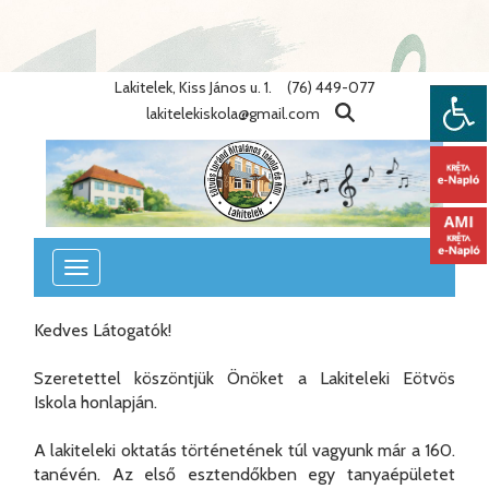
Warning
: Undefined variable $lang_id in
/home/eotvosiskola/public_html/lib/nyelvek.php
on line
86
Lakitelek, Kiss János u. 1.
(76) 449-077
lakitelekiskola@gmail.com
Toggle
navigation
Kedves Látogatók!
Szeretettel köszöntjük Önöket a Lakiteleki Eötvös
Iskola honlapján.
A lakiteleki oktatás történetének túl vagyunk már a 160.
tanévén. Az első esztendőkben egy tanyaépületet